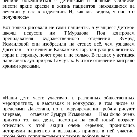
решили объединиться с детишками и общими усилиями
внести яркие краски в жизнь пациентов, находящихся на
лечении у нас в отделении. И, как мы видим, у нас это
получилось».
Вот только рисовали не сами пациенты, а учащиеся Детской
школы искусств им. Т.Мурадова. Под контролем
преподавателя художественного отделения Зумруд
Исмаиловой они изобразили на стенах всё, чем узнаваем
Дагестан – это величие Кавказских гор, танцующих лезгинку
горца и горянку, полет орла и не только. В планах у детишек
нарисовать аул-призрак Гамсутль. В итоге отделение заиграло
яркими красками.
«Наши дети часто участвуют в различных общественных
мероприятиях, в выставках и конкурсах, в том числе за
пределами Дагестана, но в медучреждении ребята рисуют
впервые, — отмечает Зумруд Исмаилова. – Нам было очень
приятно то, как дети, несмотря на свой юный возраст,
отнеслись к этой акции очень серьёзно, прониклись
историями пациентов и вызвались принять в ней участие,
чтобы быть сопричастными к такому доброму делу».