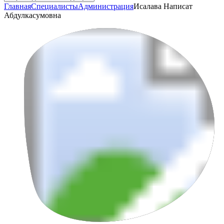
Главная
Специалисты
Администрация
Исалава Написат
Абдулкасумовна