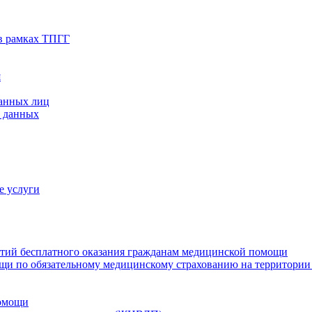
в рамках ТПГГ
я
ванных лиц
х данных
е услуги
нтий бесплатного оказания гражданам медицинской помощи
щи по обязательному медицинскому страхованию на территории
помощи