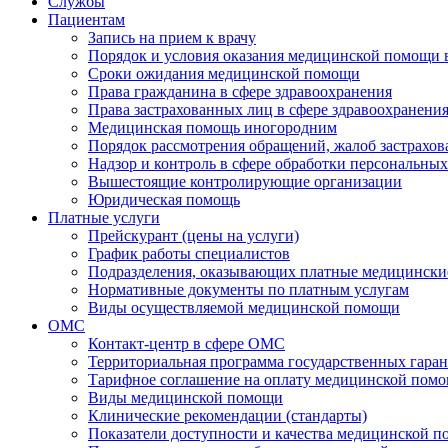
Службы
Пациентам
Запись на прием к врачу
Порядок и условия оказания медицинской помощи 
Сроки ожидания медицинской помощи
Права гражданина в сфере здравоохранения
Права застрахованных лиц в сфере здравоохранени
Медицинская помощь иногородним
Порядок рассмотрения обращений, жалоб застрахо
Надзор и контроль в сфере обработки персональны
Вышестоящие контролирующие организации
Юридическая помощь
Платные услуги
Прейскурант (цены на услуги)
График работы специалистов
Подразделения, оказывающих платные медицински
Нормативные документы по платным услугам
Виды осуществляемой медицинской помощи
ОМС
Контакт-центр в сфере ОМС
Территориальная программа государственных гара
Тарифное соглашение на оплату медицинской помо
Виды медицинской помощи
Клинические рекомендации (стандарты)
Показатели доступности и качества медицинской 