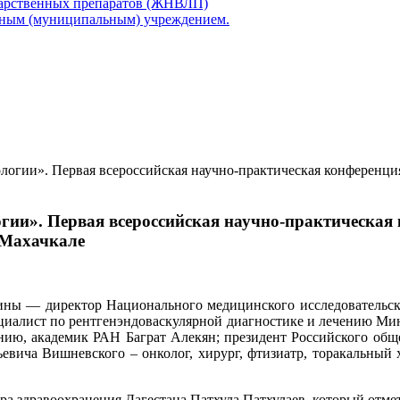
карственных препаратов (ЖНВЛП)
нным (муниципальным) учреждением.
логии». Первая всероссийская научно-практическая конференци
гии». Первая всероссийская научно-практическая 
 Махачкале
цины — директор Национального медицинского исследовательск
алист по рентгенэндоваскулярной диагностике и лечению Минз
нию, академик РАН Баграт Алекян; президент Российского общ
льевича Вишневского – онколог, хирург, фтизиатр, торакаль
а здравоохранения Дагестана Патхула Патхулаев, который отмет