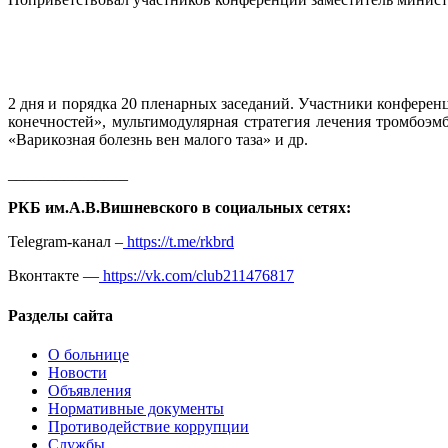
2 дня и порядка 20 пленарных заседаний. Участники конфере
конечностей», мультимодулярная стратегия лечения тромбоэм
«Варикозная болезнь вен малого таза» и др.
_______________
РКБ им.А.В.Вишневского в социальных сетях:
Telegram-канал –
https://t.me/rkbrd
Вконтакте —
https://vk.com/club211476817
Разделы сайта
О больнице
Новости
Объявления
Нормативные документы
Противодействие коррупции
Службы