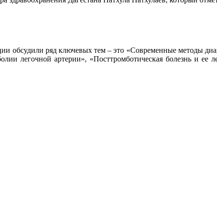
нции обсудили ряд ключевых тем – это «Современные методы диа
болии легочной артерии», «Посттромботическая болезнь и ее л