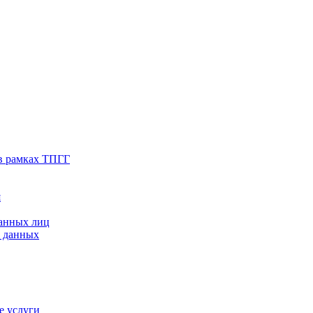
в рамках ТПГГ
я
ванных лиц
х данных
е услуги