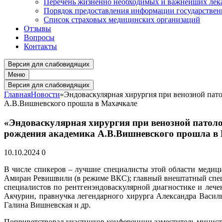
Перечень жизненно необходимых и важнейших ле
Порядок предоставления информации государстве
Список страховых медицинских организаций
Отзывы
Вопросы
Контакты
Версия для слабовидящих
Меню
Версия для слабовидящих
Главная
Новости
«Эндоваскулярная хирургия при венозной пато
А.В.Вишневского прошла в Махачкале
«Эндоваскулярная хирургия при венозной патоло
рождения академика А.В.Вишневского прошла в
10.10.2024
0
В числе спикеров – лучшие специалисты этой области меди
Амиран Ревишвили (в режиме ВКС); главный внештатный специ
специалистов по рентгенэндоваскулярной диагностике и лече
Акчурин, правнучка легендарного хирурга Александра Васи
Галина Вишневская и др.
Поприветствовал участников конференции заместитель министр