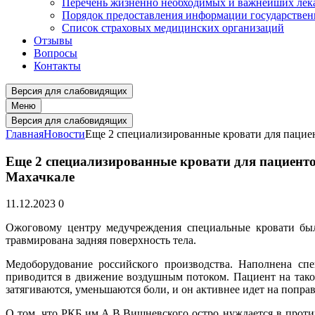
Перечень жизненно необходимых и важнейших ле
Порядок предоставления информации государстве
Список страховых медицинских организаций
Отзывы
Вопросы
Контакты
Версия для слабовидящих
Меню
Версия для слабовидящих
Главная
Новости
Еще 2 специализированные кровати для пацие
Еще 2 специализированные кровати для пациент
Махачкале
11.12.2023
0
Ожоговому центру медучреждения специальные кровати был
травмирована задняя поверхность тела.
Медоборудование российского производства. Наполнена спе
приводится в движение воздушным потоком. Пациент на тако
затягиваются, уменьшаются боли, и он активнее идет на поправ
О том, что РКБ им.А.В.Вишневского остро нуждается в проти