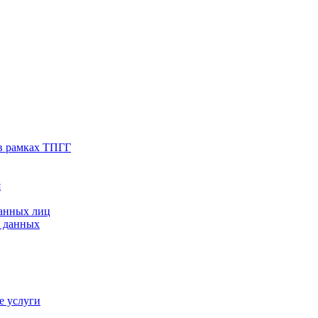
в рамках ТПГГ
я
ванных лиц
х данных
е услуги