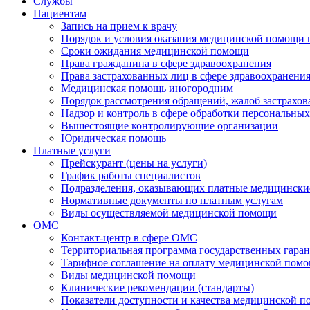
Службы
Пациентам
Запись на прием к врачу
Порядок и условия оказания медицинской помощи 
Сроки ожидания медицинской помощи
Права гражданина в сфере здравоохранения
Права застрахованных лиц в сфере здравоохранени
Медицинская помощь иногородним
Порядок рассмотрения обращений, жалоб застрахо
Надзор и контроль в сфере обработки персональны
Вышестоящие контролирующие организации
Юридическая помощь
Платные услуги
Прейскурант (цены на услуги)
График работы специалистов
Подразделения, оказывающих платные медицински
Нормативные документы по платным услугам
Виды осуществляемой медицинской помощи
ОМС
Контакт-центр в сфере ОМС
Территориальная программа государственных гара
Тарифное соглашение на оплату медицинской помо
Виды медицинской помощи
Клинические рекомендации (стандарты)
Показатели доступности и качества медицинской 