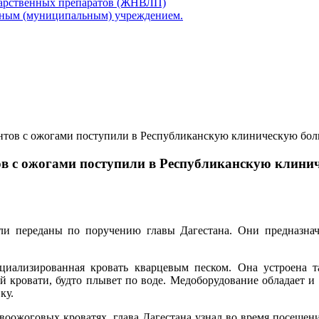
карственных препаратов (ЖНВЛП)
нным (муниципальным) учреждением.
нтов с ожогами поступили в Республиканскую клиническую бо
ов с ожогами поступили в Республиканскую клини
и переданы по поручению главы Дагестана. Они предназна
циализированная кровать кварцевым песком. Она устроена т
й кровати, будто плывет по воде. Медоборудование обладает и
ку.
воожоговых кроватях, глава Дагестана узнал во время посещен