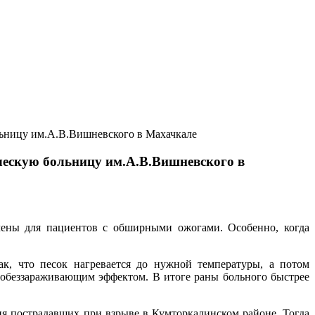
льницу им.А.В.Вишневского в Махачкале
ческую больницу им.А.В.Вишневского в
чены для пациентов с обширными ожогами. Особенно, когда
ак, что песок нагревается до нужной температуры, а потом
 обеззараживающим эффектом. В итоге раны больного быстрее
ия пострадавших при взрыве в Кумторкалинском районе. Тогда