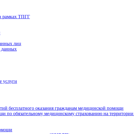
в рамках ТПГГ
я
ванных лиц
х данных
е услуги
нтий бесплатного оказания гражданам медицинской помощи
щи по обязательному медицинскому страхованию на территории
помощи